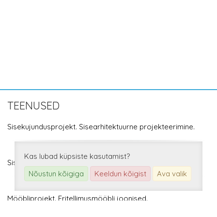
TEENUSED
Sisekujundusprojekt. Sisearhitektuurne projekteerimine.
Kas lubad küpsiste kasutamist?
Sisekujundaja konsultatsioonid.
Nõustun kõigiga
Keeldun kõigist
Ava valik
Mööbliprojekt. Eritellimusmööbli joonised.