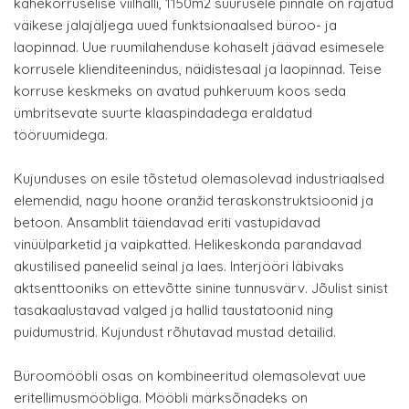
kahekorruselise viilhalli, 1150m2 suurusele pinnale on rajatud
väikese jalajäljega uued funktsionaalsed büroo- ja
laopinnad. Uue ruumilahenduse kohaselt jäävad esimesele
korrusele klienditeenindus, näidistesaal ja laopinnad. Teise
korruse keskmeks on avatud puhkeruum koos seda
ümbritsevate suurte klaaspindadega eraldatud
tööruumidega.
Kujunduses on esile tõstetud olemasolevad industriaalsed
elemendid, nagu hoone oranžid teraskonstruktsioonid ja
betoon. Ansamblit täiendavad eriti vastupidavad
vinüülparketid ja vaipkatted. Helikeskonda parandavad
akustilised paneelid seinal ja laes. Interjööri läbivaks
aktsenttooniks on ettevõtte sinine tunnusvärv. Jõulist sinist
tasakaalustavad valged ja hallid taustatoonid ning
puidumustrid. Kujundust rõhutavad mustad detailid.
Büroomööbli osas on kombineeritud olemasolevat uue
eritellimusmööbliga. Mööbli märksõnadeks on