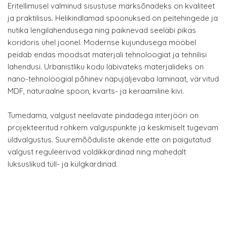
Eritellimusel valminud sisustuse märksõnadeks on kvaliteet
ja praktilisus. Helikindlamad spoonuksed on peitehingede ja
nutika lengilahendusega ning paiknevad seeläbi pikas
koridoris ühel joonel. Modernse kujundusega mööbel
peidab endas moodsat materjali tehnoloogiat ja tehnilisi
lahendusi. Urbanistliku kodu läbivateks materjalideks on
nano-tehnoloogial põhinev näpujäljevaba laminaat, värvitud
MDF, naturaalne spoon, kvarts- ja keraamiline kivi.
Tumedama, valgust neelavate pindadega interjööri on
projekteeritud rohkem valguspunkte ja keskmiselt tugevam
üldvalgustus. Suuremõõduliste akende ette on paigutatud
valgust reguleerivad voldikkardinad ning mahedalt
luksuslikud tüll- ja külgkardinad.