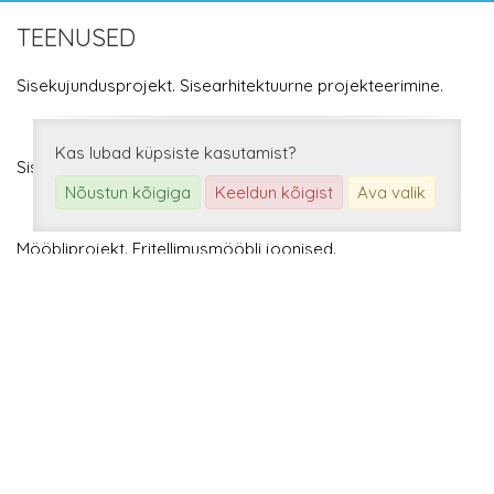
TEENUSED
Sisekujundusprojekt. Sisearhitektuurne projekteerimine.
Kas lubad küpsiste kasutamist?
Sisekujundaja konsultatsioonid.
Nõustun kõigiga
Keeldun kõigist
Ava valik
Mööbliprojekt. Eritellimusmööbli joonised.
3D visualiseerimine.
KLIENDID RÄÄGIVAD