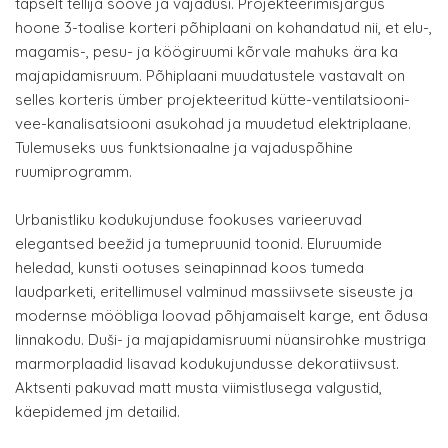
täpselt tellija soove ja vajadusi. Projekteerimisjärgus
hoone 3-toalise korteri põhiplaani on kohandatud nii, et elu-,
magamis-, pesu- ja köögiruumi kõrvale mahuks ära ka
majapidamisruum. Põhiplaani muudatustele vastavalt on
selles korteris ümber projekteeritud kütte-ventilatsiooni-
vee-kanalisatsiooni asukohad ja muudetud elektriplaane.
Tulemuseks uus funktsionaalne ja vajaduspõhine
ruumiprogramm.
Urbanistliku kodukujunduse fookuses varieeruvad
elegantsed beežid ja tumepruunid toonid. Eluruumide
heledad, kunsti ootuses seinapinnad koos tumeda
laudparketi, eritellimusel valminud massiivsete siseuste ja
modernse mööbliga loovad põhjamaiselt karge, ent õdusa
linnakodu. Duši- ja majapidamisruumi nüansirohke mustriga
marmorplaadid lisavad kodukujundusse dekoratiivsust.
Aktsenti pakuvad matt musta viimistlusega valgustid,
käepidemed jm detailid.